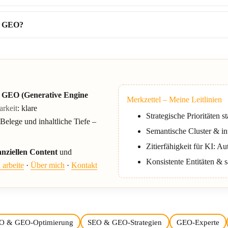
er GEO?
d
GEO (Generative Engine
Merkzettel – Meine Leitlinien
arkeit
: klare
Strategische Prioritäten s
 Belege und inhaltliche Tiefe –
Semantische Cluster & in
Zitierfähigkeit für KI: Au
anziellen Content
und
Konsistente Entitäten 
 arbeite
·
Über mich
·
Kontakt
SEO & GEO-Optimierung
SEO & GEO-Strategien
GEO-Experte