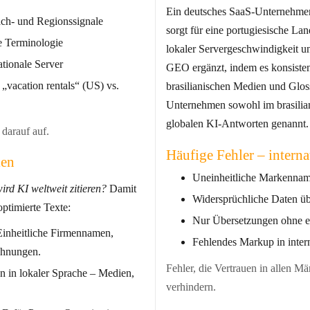
Ein deutsches SaaS-Unternehmen wil
rach- und Regionssignale
sorgt für eine portugiesische L
e Terminologie
lokaler Servergeschwindigkeit und kulturell relevanten Begriffen.
ationale Server
GEO ergänzt, indem es konsisten
„vacation rentals“ (US) vs.
brasilianischen Medien und Glossare in
Unternehmen sowohl im brasilia
globalen KI-Antworten genannt.
darauf auf.
Häufige Fehler – interna
ien
Uneinheitliche Markennam
ird KI weltweit zitieren?
Damit
Widersprüchliche Daten ü
optimierte Texte:
Nur Übersetzungen ohne e
inheitliche Firmennamen,
Fehlendes Markup in inter
chnungen.
Fehler, die Vertrauen in allen Mä
n in lokaler Sprache – Medien,
verhindern.