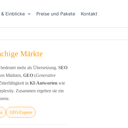
 & Einblicke
Preise und Pakete
Kontakt
achige Märkte
t bedeutet mehr als Übersetzung.
SEO
alen Märkten,
GEO
(
Generative
Zitierfähigkeit in
KI-Antworten
wie
plexity. Zusammen ergeben sie ein
äsenz.
te
GEO-Experte