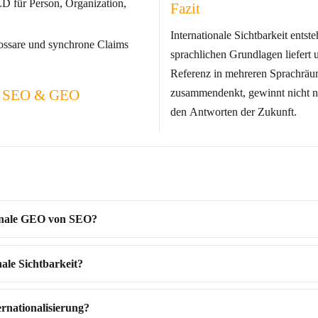
 für Person, Organization,
Fazit
Internationale Sichtbarkeit entst
ssare und synchrone Claims
sprachl
Referenz in mehreren Sprachräumen etabl
zusammendenkt, gewinnt nicht n
ale SEO & GEO
den Antworten der Zukunft.
ionale GEO von SEO?
nale Sichtbarkeit?
ernationalisierung?