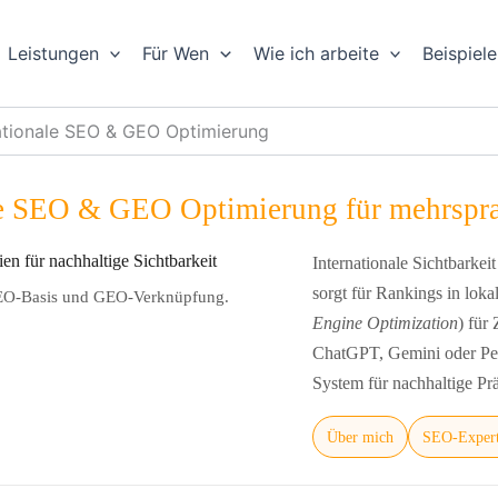
Leistungen
Für Wen
Wie ich arbeite
Beispiele
ationale SEO & GEO Optimierung
le SEO & GEO Optimierung für mehrspr
Internationale Sichtbarkei
sorgt für Rankings in lok
t SEO-Basis und GEO-Verknüpfung.
Engine Optimization
) für 
ChatGPT, Gemini oder Per
System für nachhaltige Pr
Über mich
SEO-Exper