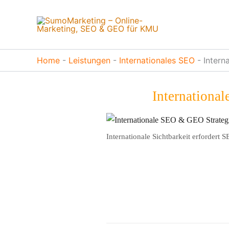
Zum
Inhalt
springen
Home
-
Leistungen
-
Internationales SEO
-
Intern
Internationa
Internationale Sichtbarkeit erforder