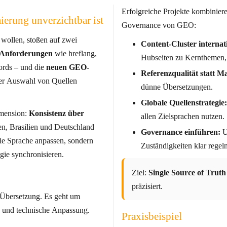
Erfolgreiche Projekte kombinie
erung unverzichtbar ist
Governance von GEO:
 wollen, stoßen auf zwei
Content-Cluster internati
Anforderungen
wie hreflang,
Hubseiten zu Kernthemen, 
schnelle Ladezeiten und lokale Keywords – und die
neuen GEO-
Referenzqualität statt Ma
 der Auswahl von Quellen
dünne Übersetzungen.
Globale Quellenstrategie:
mension:
Konsistenz über
allen Zielsprachen nutzen.
Governance einführen:
U
Sprache anpassen, sondern
Zuständigkeiten klar regeln
gie synchronisieren.
Ziel:
Single Source of Truth
präzisiert.
 Übersetzung. Es geht um
Praxisbeispiel