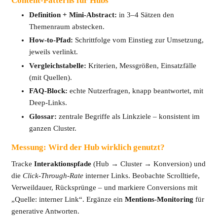
Content-Patterns für Hubs
Definition + Mini-Abstract:
in 3–4 Sätzen den
Themenraum abstecken.
How-to-Pfad:
Schrittfolge vom Einstieg zur Umsetzung,
jeweils verlinkt.
Vergleichstabelle:
Kriterien, Messgrößen, Einsatzfälle
(mit Quellen).
FAQ-Block:
echte Nutzerfragen, knapp beantwortet, mit
Deep-Links.
Glossar:
zentrale Begriffe als Linkziele – konsistent im
ganzen Cluster.
Messung: Wird der Hub wirklich genutzt?
Tracke
Interaktionspfade
(Hub → Cluster → Konversion) und
die
Click-Through-Rate
interner Links. Beobachte Scrolltiefe,
Verweildauer, Rücksprünge – und markiere Conversions mit
„Quelle: interner Link“. Ergänze ein
Mentions-Monitoring
für
generative Antworten.