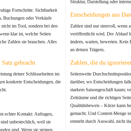
Struktur, Darstellung oder intern
uhige Fortschritte. Sichtbarkeit
Entscheidungen aus Dat
gen, Buchungen oder Verkäufe
nicht im Tool, sondern bei den
Zahlen sind nur sinnvoll, wenn a
 wenn klar ist, welche Seiten
veröffentlicht wird. Der Ablauf 
lche Zahlen sie brauchen. Alles
ändern, warten, bewerten. Kein
an deinen Trägern.
 Satz gebracht
Zahlen, die du ignoriere
stung deiner Schlüsselseiten im
Seitenweite Durchschnittspositi
en konkrete Entscheidungen, die
darüber, wo Entscheidungen falle
cht.
starkem Saisongeschäft kaum; ver
Zeiträume und die richtigen Seiten
Qualitätsbeweis – Kürze kann hei
gemacht. Und Content‑Menge ist
ist echter Kontakt: Anfragen,
entsteht durch Auswahl, nicht 
ind unbestechlich, weil sie
unden sind. Wenn sie steigen,