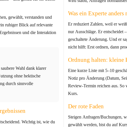
wird stabil, Anfragen normalisier
Was ein Experte anders 
ehen, gewählt, verstanden und
Er reduziert Zahlen, weil er weiß
in ruhiger Blick auf relevante
nur Ausschläge. Er entscheidet –
Ergebnissen und die Interaktion
geschaltete Änderung. Und er s
nicht hilft: Erst ordnen, dann pro
Ordnung halten: kleine
; saubere Wahl dank klarer
Eine kurze Liste mit 5–10 geschä
Nutzung ohne hektische
Notiz pro Änderung (Datum, Seit
ung durch sinnvolle
Review‑Termin reichen aus. So w
Kurs.
Der rote Faden
Ergebnissen
Steigen Anfragen/Buchungen, wei
tscheidend. Wichtig ist, wie du
gewählt werden, bist du auf Kurs