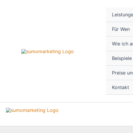
Zum
Inhalt
Leistung
springen
Für Wen
Wie ich a
Beispiele
Preise u
Kontakt