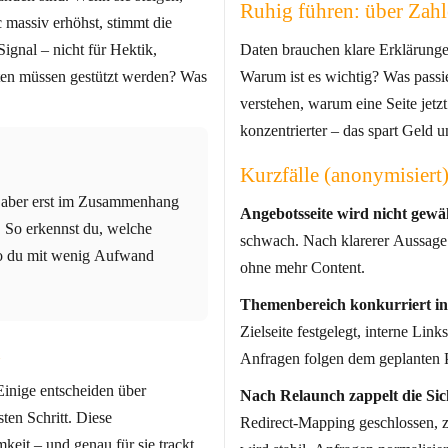
Ruhig führen: über Zahl
c massiv erhöhst, stimmt die
Signal – nicht für Hektik,
Daten brauchen klare Erklärunge
iten müssen gestützt werden? Was
Warum ist es wichtig? Was pass
verstehen, warum eine Seite jet
konzentrierter – das spart Geld 
Kurzfälle (anonymisiert
r, aber erst im Zusammenhang
Angebotsseite wird nicht gewä
r. So erkennst du, welche
schwach. Nach klarerer Aussage 
wo du mit wenig Aufwand
ohne mehr Content.
Themenbereich konkurriert in
Zielseite festgelegt, interne Lin
n
Anfragen folgen dem geplanten 
 Einige entscheiden über
Nach Relaunch zappelt die Sic
ten Schritt. Diese
Redirect‑Mapping geschlossen, zw
eit – und genau für sie trackt