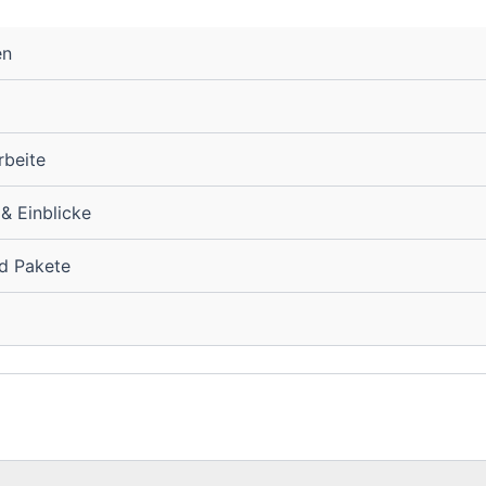
en
rbeite
 & Einblicke
nd Pakete