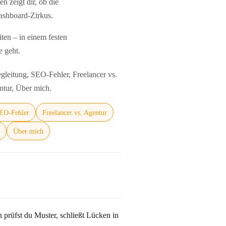
 zeigt dir, ob die
ashboard‑Zirkus.
en – in einem festen
 geht.
gleitung, SEO‑Fehler, Freelancer vs.
tur, Über mich.
EO‑Fehler
Freelancer vs. Agentur
e
Über mich
 prüfst du Muster, schließt Lücken in