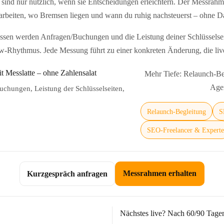
sind nur nützlich, wenn sie Entscheidungen erleichtern. Der Messrahmen
n arbeiten, wo Bremsen liegen und wann du ruhig nachsteuerst – ohne D
en werden Anfragen/Buchungen und die Leistung deiner Schlüsselseit
w‑Rhythmus. Jede Messung führt zu einer konkreten Änderung, die live
Mehr Tiefe: Relaunch‑Be
Agen
uchungen, Leistung der Schlüsselseiten,
Relaunch‑Begleitung
S
SEO‑Freelancer & Expert
Messrahmen erhalten
Kurzgespräch anfragen
Nächstes live? Nach 60/90 Tagen