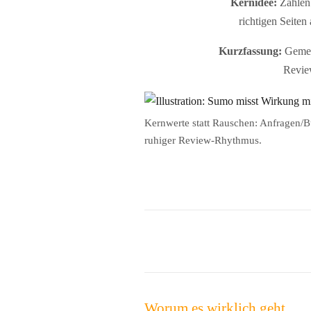
Kernidee:
Zahlen 
richtigen Seite
Kurzfassung:
Gemess
Revie
Kernwerte statt Rauschen: Anfragen/B
ruhiger Review‑Rhythmus.
Worum es wirklich geht