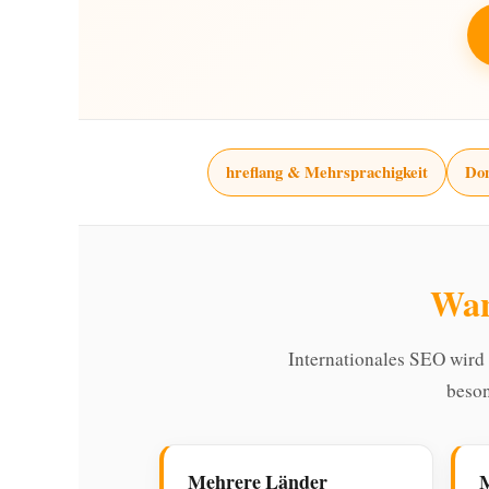
hreflang & Mehrsprachigkeit
Dom
Wan
Internationales SEO wird
beson
Mehrere Länder
M