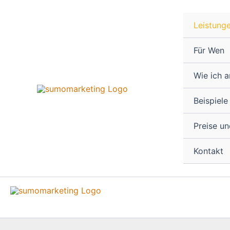
Zum
Inhalt
Leistung
springen
Für Wen
Wie ich a
Beispiele
Preise u
Kontakt