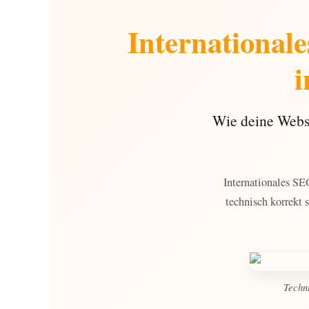
International
i
Wie deine Websi
Internationales SE
technisch korrekt s
Techni