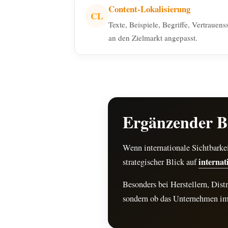
Content-Lokalisierung
CL
Texte, Beispiele, Begriffe, Vertraue
an den Zielmarkt angepasst.
Ergänzender B
Wenn internationale Sichtbarkei
internat
strategischer Blick auf
Besonders bei Herstellern, Dist
sondern ob das Unternehmen im 