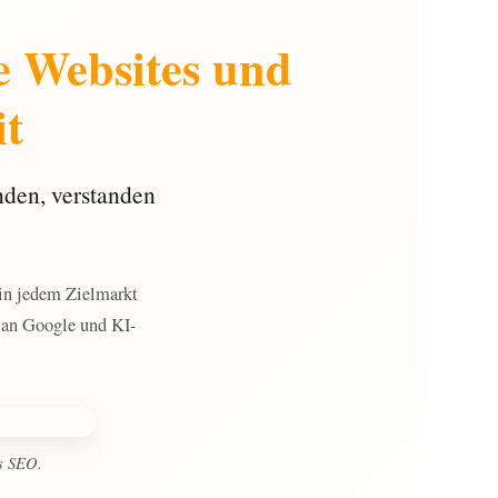
e Websites und
it
nden, verstanden
 in jedem Zielmarkt
le an Google und KI-
es SEO.