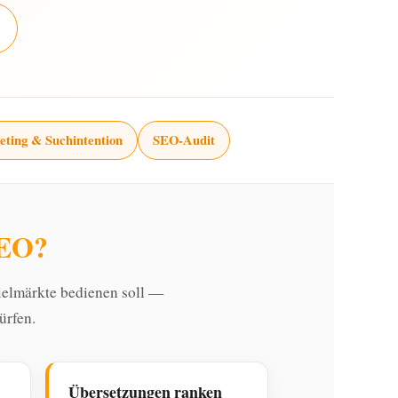
eting & Suchintention
SEO-Audit
SEO?
ielmärkte bedienen soll —
ürfen.
Übersetzungen ranken