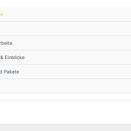
en
rbeite
 & Einblicke
nd Pakete