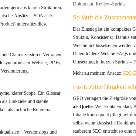
Dokument, Review-Sprints.
ten gern aus klaren Strukturen:
So läuft die Zusammenar
roduct) unterstützt diese
Der Einstieg ist ein kompaktes 
Struktur, Konsistenz)
Welche Schlüsselseiten werden zur S
Daten fehlen? Welche FAQs und
nde Claims zerstören Vertrauen.
Umset
th
synchronisiert Website, PDFs,
. Versionierung.
Mehr zu meinem Ansatz:
SEO-E
Fazit: Zitierfähigkeit sc
onyme, klarer Scope. Ein Glossar
GEO verlagert die Zielgröße von 
le
als Quelle
. Wer Entitäten klärt, Belege liefert, Struktur bietet und
eit als fachliche Referenz.
Inhalte konsequent pflegt, wird
selbst wenn klassische Rankings schwanken. Z
sauberem SEO entsteht so eine r
ktualisiert“, Versionslogs und