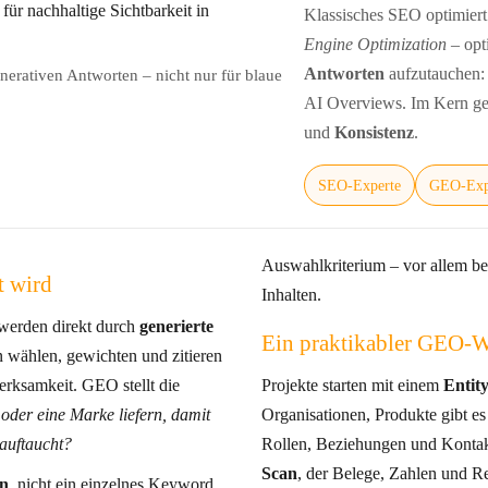
Klassisches SEO optimiert
Engine Optimization
– opt
Antworten
aufzutauchen:
enerativen Antworten – nicht nur für blaue
AI Overviews. Im Kern g
und
Konsistenz
.
SEO-Experte
GEO-Exp
Auswahlkriterium – vor allem be
t wird
Inhalten.
werden direkt durch
generierte
Ein praktikabler GEO-
rksamkeit. GEO stellt die
Projekte starten mit einem
Entit
 oder eine Marke liefern, damit
Organisationen, Produkte gibt es – und wie konsistent sind N
 auftaucht?
Rollen, Beziehungen und Kontak
Scan
, der Belege, Zahlen und R
en
, nicht ein einzelnes Keyword.