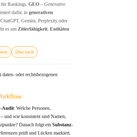
 für Rankings.
GEO
–
Generative
imiert dafür, in
generativen
 ChatGPT, Gemini, Perplexity oder
eht es um
Zitierfähigkeit
,
Entitäten
erte
Über mich
i daten- oder rechtsbezogenen
Workflow
y-Audit
: Welche Personen,
amen,
tpunkte? Danach folgt ein
Substanz-
eferenzen prüft und Lücken markiert.