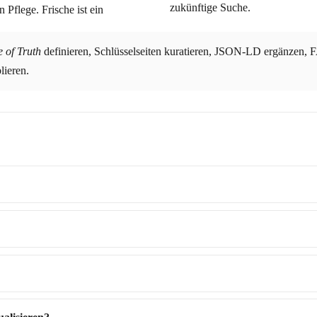
zukünftige Suche.
ische ist ein
e of Truth
definieren, Schlüsselseiten kuratieren, JSON-LD ergänzen, FAQ/Glossar aufbauen – und ein
lieren.