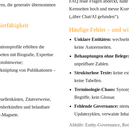
FAQ reale Fragen abdeckt, halte
rnommen
Kernseiten hoch und messe Konversionen mit explizitem KI-Bezug
(„über Chat/AI gefunden“).
ierfähigkeit
Häufige Fehler – und wi
Unklare Entitäten:
wechselnd
ationsprofile erhöhen die
keine Autorenseiten.
Behauptungen ohne Belege:
onshinweise;
unprüfbare Zahlen.
knüpfung von Publikationen –
Strukturlose Texte:
keine ex
keine Tabellen.
Terminologie-Chaos:
Synony
Begriffe, kein Glossar.
ellenkästen, Zitatverweise,
Fehlende Governance:
niema
n und belastbare
Updatezyklen, verwaiste Inhal
t-Magnete.
Abhilfe: Entity-Governance, Red