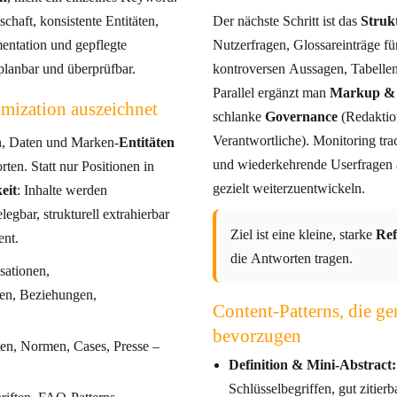
chaft, konsistente Entitäten,
Der nächste Schritt ist das
Struk
nd gepflegte
Nutzerfragen, Glossareinträge für Kernbegriffe, Quellenkästen zu
planbar und überprüfbar.
kontroversen Aussagen, Tabellen 
Parallel ergänzt man
Markup & 
mization auszeichnet
schlanke
Governance
(Redaktionsplan, Updatezyklen,
Verantwortliche). Monitoring tra
n, Daten und Marken-
Entitäten
und wiederkehrende Userfragen
tionen in
gezielt weiterzuentwickeln.
eit
: Inhalte werden
Ziel ist eine kleine, starke
Ref
ent.
die Antworten tragen.
sationen,
len, Beziehungen,
Content-Patterns, die g
bevorzugen
en, Normen, Cases, Presse –
Definition & Mini-Abstract:
Schlüsselbegriffen, gut zitierba