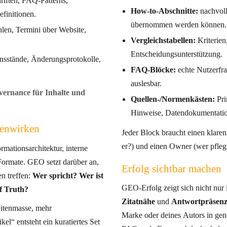
riften, FAQ-Patterns,
How-to-Abschnitte:
nachvollz
efinitionen.
übernommen werden können.
len, Termini über Website,
Vergleichstabellen:
Kriterien
Entscheidungsunterstützung.
onsstände, Änderungsprotokolle,
FAQ-Blöcke:
echte Nutzerfra
auslesbar.
ernance für Inhalte und
Quellen-/Normenkästen:
Pri
Hinweise, Datendokumentatio
enwirken
Jeder Block braucht einen klare
er?) und einen Owner (wer pflegt
mationsarchitektur, interne
 darüber an,
Erfolg sichtbar machen
n treffen:
Wer spricht? Wer ist
GEO-Erfolg zeigt sich nicht nur 
e of Truth?
Zitatnähe
und
Antwortpräsen
eitenmasse, mehr
Marke oder deines Autors in generativen 