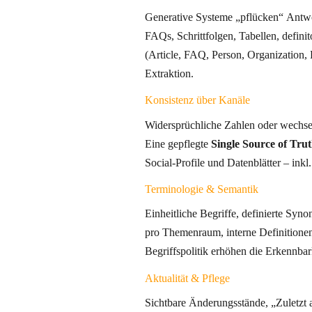
Generative Systeme „pflücken“ Antwor
FAQs, Schrittfolgen, Tabellen, definitorische Absätze. JSON-LD
(Article, FAQ, Person, Organization, P
Extraktion.
Konsistenz über Kanäle
Widersprüchliche Zahlen oder wechsel
Eine gepflegte
Single Source of Tru
Social-Profile und Datenblätter – inkl
Terminologie & Semantik
Einheitliche Begriffe, definierte Syn
pro Themenraum, interne Definitionen als Linkziele und stabi
Begriffspolitik erhöhen die Erkennbark
Aktualität & Pflege
Sichtbare Änderungsstände, „Zuletzt a