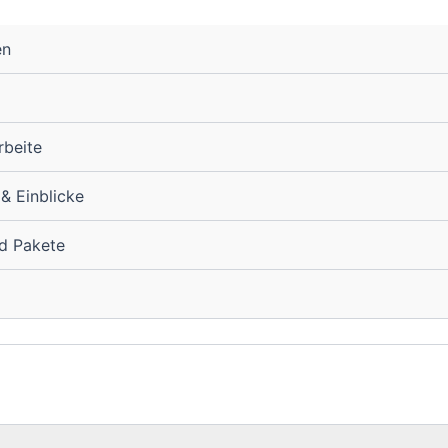
en
rbeite
 & Einblicke
nd Pakete