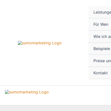
Zum
Inhalt
Leistung
springen
Für Wen
Wie ich a
Beispiele
Preise u
Kontakt