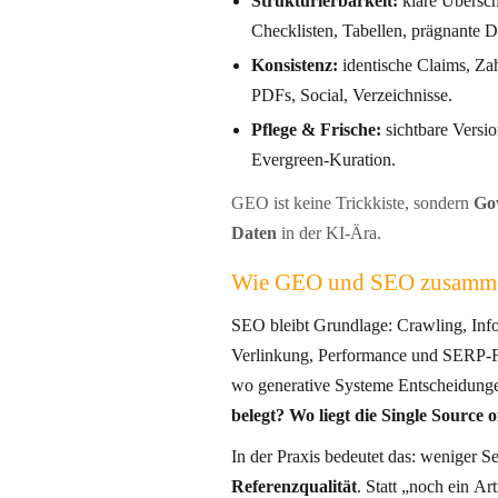
Strukturierbarkeit:
klare Übersch
Checklisten, Tabellen, prägnante D
Konsistenz:
identische Claims, Zah
PDFs, Social, Verzeichnisse.
Pflege & Frische:
sichtbare Versi
Evergreen-Kuration.
GEO ist keine Trickkiste, sondern
Gov
Daten
in der KI-Ära.
Wie GEO und SEO zusamm
SEO bleibt Grundlage: Crawling, Infor
Verlinkung, Performance und SERP-Formate. GEO setzt
wo generative Systeme Entscheidunge
belegt? Wo liegt die Single Sourc
In der Praxis bedeutet das: weniger S
Referenzqualität
. Statt „noch ein Artikel“ entsteht ein kuratiertes Set