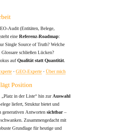
beit
GEO-Audit (Entitäten, Belege,
. Daraus entsteht eine
Referenz-Roadmap
:
ingle Source of Truth? Welche
 Glossare schließen Lücken?
zung in kurzen Sprints – Fokus auf
Qualität statt Quantität
.
xperte
·
GEO-Experte
·
Über mich
hlägt Position
„Platz in der Liste“ hin zur
Auswahl
 in generativen Antworten
sichtbar
–
usammengedacht mit
obuste Grundlage für heutige und