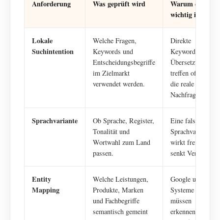
Anforderung
Was geprüft wird
Warum es
wichtig ist
Lokale
Welche Fragen,
Direkte
Suchintention
Keywords und
Keyword-
Entscheidungsbegriffe
Übersetzungen
im Zielmarkt
treffen oft nicht
verwendet werden.
die reale
Nachfrage.
Sprachvariante
Ob Sprache, Register,
Eine falsche
Tonalität und
Sprachvariante
Wortwahl zum Land
wirkt fremd und
passen.
senkt Vertrauen.
Entity
Welche Leistungen,
Google und KI-
Mapping
Produkte, Marken
Systeme
und Fachbegriffe
müssen
semantisch gemeint
erkennen,