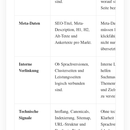
sind.
worauf sich die
Seite bezieht.
Meta-Daten
SEO-Titel, Meta-
Meta-Daten
Description, H1, H2,
müssen lokal
Alt-Texte und
klickfähig sein,
Ankertexte pro Markt.
nicht nur
übersetzt.
Interne
Ob Sprachversionen,
Interne Links
Verlinkung
Clusterseiten und
helfen
Leistungsseiten
Suchmaschinen,
logisch verbunden
Themenräume
sind.
und Zielseiten
zu verstehen.
Technische
hreflang, Canonicals,
Ohne technische
Signale
Indexierung, Sitemap,
Klarheit können
URL-Struktur und
Sprachversionen