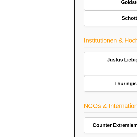
Goldst
Schot
Institutionen & Hoc
Justus Liebi
Thüringi
NGOs & Internation
Counter Extremis