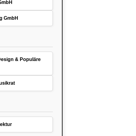
 GmbH
ng GmbH
Design & Populäre
sikrat
ektur