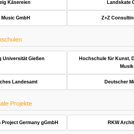
eig Käsereien
Landskate
t Music GmbH
Z+Z Consulti
hschulen
g Universität Gießen
Hochschule für Kunst, 
Musik
sches Landesamt
Deutscher Mu
ale Projekte
m Project Germany gGmbH
RKW Archit