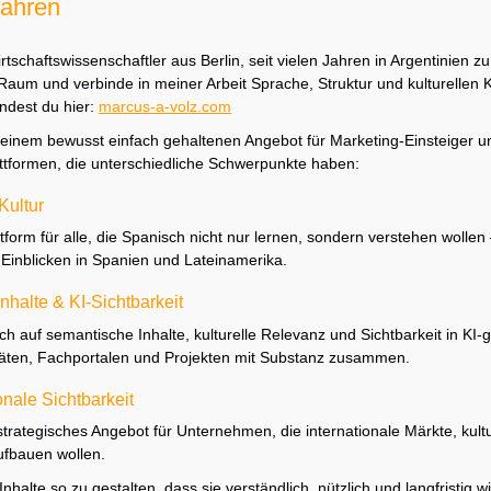
fahren
rtschaftswissenschaftler aus Berlin, seit vielen Jahren in Argentinien zu
Raum und verbinde in meiner Arbeit Sprache, Struktur und kulturellen 
ndest du hier:
marcus-a-volz.com
inem bewusst einfach gehaltenen Angebot für Marketing-Einsteiger u
attformen, die unterschiedliche Schwerpunkte haben:
Kultur
ttform für alle, die Spanisch nicht nur lernen, sondern verstehen wollen
 Einblicken in Spanien und Lateinamerika.
halte & KI-Sichtbarkeit
ich auf semantische Inhalte, kulturelle Relevanz und Sichtbarkeit in KI
sitäten, Fachportalen und Projekten mit Substanz zusammen.
onale Sichtbarkeit
strategisches Angebot für Unternehmen, die internationale Märkte, ku
ufbauen wollen.
Inhalte so zu gestalten, dass sie verständlich, nützlich und langfristig