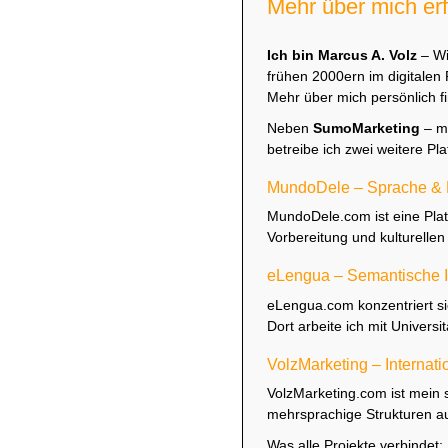
Mehr über mich er
Ich bin Marcus A. Volz
– Wi
frühen 2000ern im digitalen 
Mehr über mich persönlich fi
Neben
SumoMarketing
– me
betreibe ich zwei weitere Pl
MundoDele – Sprache & 
MundoDele.com
ist eine Pla
Vorbereitung und kulturellen
eLengua – Semantische In
eLengua.com
konzentriert s
Dort arbeite ich mit Univer
VolzMarketing – Internati
VolzMarketing.com
ist mein 
mehrsprachige Strukturen a
Was alle Projekte verbindet: 