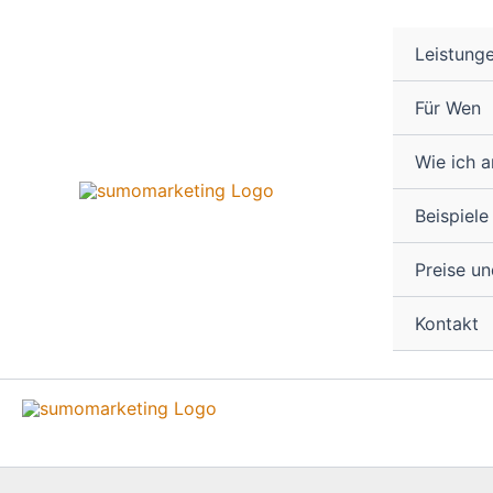
Zum
Inhalt
Leistung
springen
Für Wen
Wie ich a
Beispiele
Preise u
Kontakt