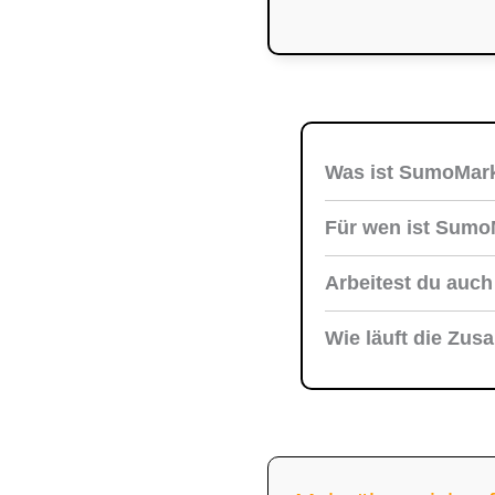
Was ist SumoMar
SumoMarketing ist mei
Für wen ist Sumo
Blabla, sondern Lösu
Für KMUs, Selbststän
Arbeitest du auch
aber mit klarem Plan.
Ja, ich unterstütze 
Wie läuft die Zu
Zielgruppe in Deutsc
Wir besprechen zuers
einfach, transparent