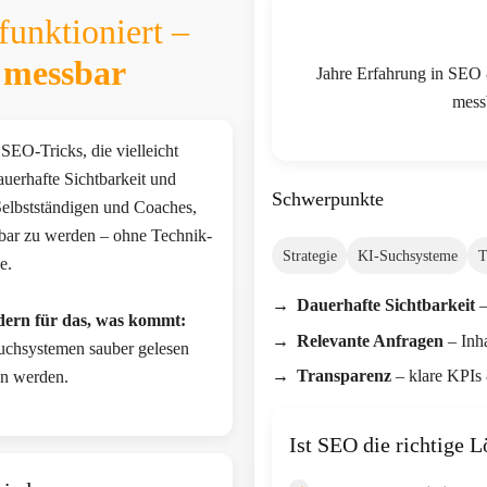
funktioniert –
 messbar
Jahre Erfahrung in SEO &
mess
SEO-Tricks, die vielleicht
uerhafte Sichtbarkeit und
Schwerpunkte
Selbstständigen und Coaches,
htbar zu werden – ohne Technik-
Strategie
KI-Suchsysteme
T
e.
Dauerhafte Sichtbarkeit
–
ndern für das, was kommt:
Relevante Anfragen
– Inha
Suchsystemen sauber gelesen
Transparenz
– klare KPIs 
en werden.
Ist SEO die richtige L