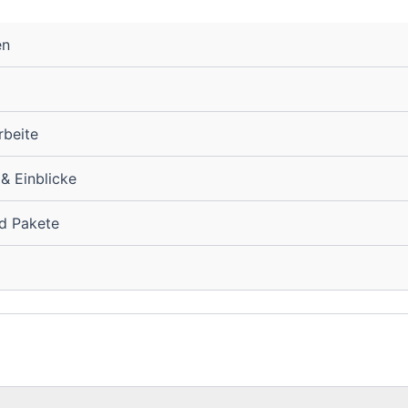
en
rbeite
 & Einblicke
nd Pakete