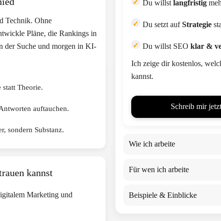
hied
Du willst
langfristig
mehr
nd Technik. Ohne
Du setzt auf
Strategie
st
entwickle Pläne, die Rankings in
Du willst SEO
klar & v
 in der Suche und morgen in KI-
Ich zeige dir kostenlos, we
kannst.
 statt Theorie.
Schreib mir jet
 Antworten auftauchen.
r, sondern Substanz.
Wie ich arbeite
Für wen ich arbeite
trauen kannst
digitalem Marketing und
Beispiele & Einblicke