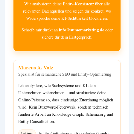
Wir analysieren deine Entity-Konsistenz über alle
relevanten Datenquellen und zeigen dir konkret, wo
Widersprüche deine KI-Sichtbarkeit blockieren.
info@sumomarketing.de
Schreib mir direkt an
oder
sichere dir dein Erstgespräch.
Marcus A. Volz
Spezialist für semantische SEO und Entity-Optimierung
Ich analysiere, wie Suchsysteme und KI dein
Unternehmen wahrnehmen – und strukturiere deine
Online-Präsenz so, dass eindeutige Zuordnung möglich
wird. Kein Buzzword-Feuerwerk, sondern technisch
fundierte Arbeit an Knowledge Graph, Schema.org und
Entity Consolidation.
Entity-Optimierung
·
Knowledge Graph
·
Leistung