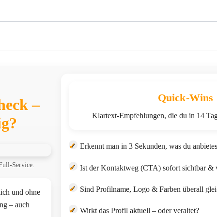
Quick-Wins
heck –
Klartext-Empfehlungen, die du in 14 Ta
ig?
✓
Erkennt man in 3 Sekunden, was du anbietes
Full-Service.
✓
Ist der Kontaktweg (CTA) sofort sichtbar & 
✓
Sind Profilname, Logo & Farben überall gle
lich und ohne
ung – auch
✓
Wirkt das Profil aktuell – oder veraltet?