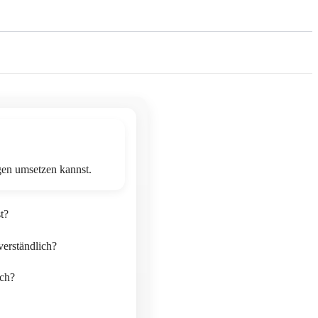
gen umsetzen kannst.
t?
verständlich?
ich?