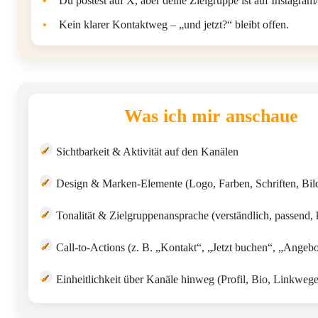
•
Du postest auf X, aber deine Zielgruppe ist auf Instagram
•
Kein klarer Kontaktweg – „und jetzt?“ bleibt offen.
Was ich mir anschaue
✓
Sichtbarkeit & Aktivität auf den Kanälen
✓
Design & Marken-Elemente (Logo, Farben, Schriften, Bild
✓
Tonalität & Zielgruppenansprache (verständlich, passend, 
✓
Call-to-Actions (z. B. „Kontakt“, „Jetzt buchen“, „Angebo
✓
Einheitlichkeit über Kanäle hinweg (Profil, Bio, Linkwege