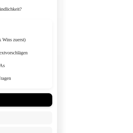
ändlichkeit?
k Wins zuerst)
extvorschlägen
TAs
Fragen