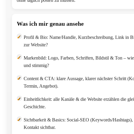
ohne täglich posten zu müssen.
Was ich mir genau ansehe
✓
Profil & Bio: Name/Handle, Kurzbeschreibung, Link in Bi
zur Website?
✓
Markenbild: Logo, Farben, Schriften, Bildstil & Ton – wi
und stimmig?
✓
Content & CTA: klare Aussage, klarer nächster Schritt (Ko
Termin, Angebot).
✓
Einheitlichkeit: alle Kanäle & die Website erzählen die gle
Geschichte.
✓
Sichtbarkeit & Basics: Social-SEO (Keywords/Hashtags), U
Kontakt sichtbar.