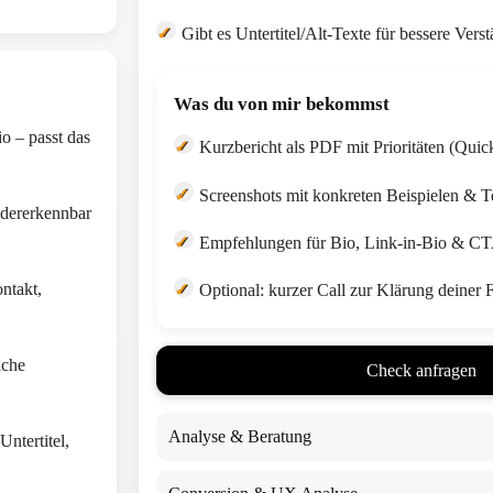
✓
Gibt es Untertitel/Alt-Texte für bessere Verst
Was du von mir bekommst
o – passt das
✓
Kurzbericht als PDF mit Prioritäten (Quic
✓
Screenshots mit konkreten Beispielen & T
edererkennbar
✓
Empfehlungen für Bio, Link-in-Bio & C
ntakt,
✓
Optional: kurzer Call zur Klärung deiner 
iche
Check anfragen
Analyse & Beratung
ntertitel,