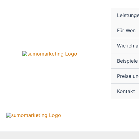
Zum
Inhalt
Leistung
springen
Für Wen
Wie ich a
Beispiele
Preise u
Kontakt