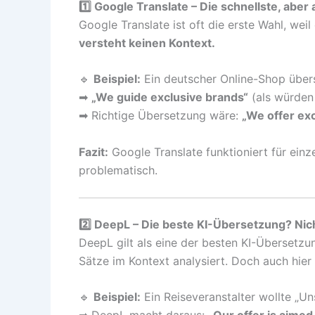
1️⃣ Google Translate – Die schnellste, aber
Google Translate ist oft die erste Wahl, wei
versteht keinen Kontext.
🔹
Beispiel:
Ein deutscher Online-Shop überse
➡
„We guide exclusive brands“
(als würden
➡ Richtige Übersetzung wäre:
„We offer ex
Fazit:
Google Translate funktioniert für ein
problematisch.
2️⃣ DeepL – Die beste KI-Übersetzung? Nic
DeepL gilt als eine der besten KI-Übersetzu
Sätze im Kontext analysiert. Doch auch hier
🔹
Beispiel:
Ein Reiseveranstalter wollte „Un