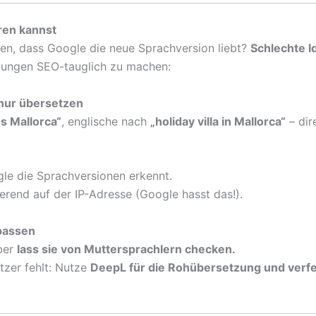
ren kannst
fen, dass Google die neue Sprachversion liebt?
Schlechte I
zungen SEO-tauglich zu machen:
 nur übersetzen
s Mallorca“
, englische nach
„holiday villa in Mallorca“
– dir
gle die Sprachversionen erkennt.
erend auf der IP-Adresse (Google hasst das!).
passen
aber
lass sie von Muttersprachlern checken.
zer fehlt: Nutze
DeepL für die Rohübersetzung und verfe