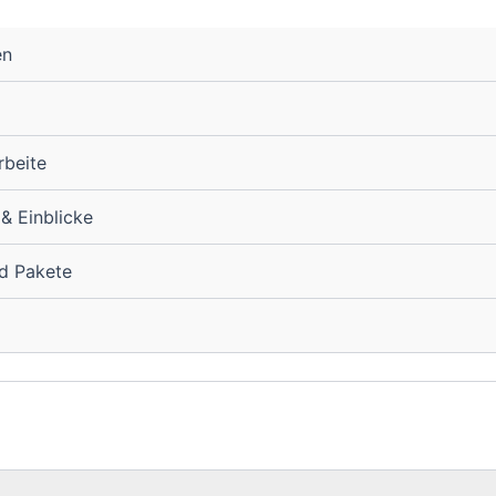
en
rbeite
 & Einblicke
nd Pakete