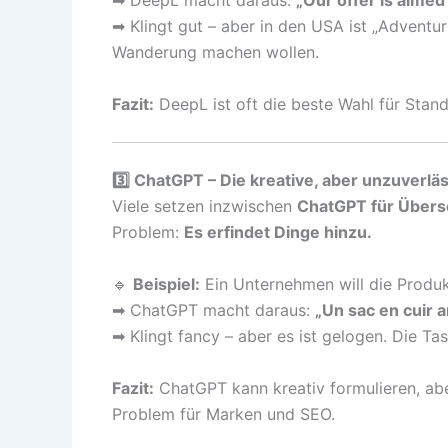
➡ DeepL macht daraus:
„Our offer is aimed
➡ Klingt gut – aber in den USA ist „Adventur
Wanderung machen wollen.
Fazit:
DeepL ist oft die beste Wahl für Sta
3️⃣ ChatGPT – Die kreative, aber unzuverlä
Viele setzen inzwischen
ChatGPT für Übers
Problem:
Es erfindet Dinge hinzu.
🔹
Beispiel:
Ein Unternehmen will die Produk
➡ ChatGPT macht daraus:
„Un sac en cuir a
➡ Klingt fancy – aber es ist gelogen. Die Tas
Fazit:
ChatGPT kann kreativ formulieren, a
Problem für Marken und SEO.