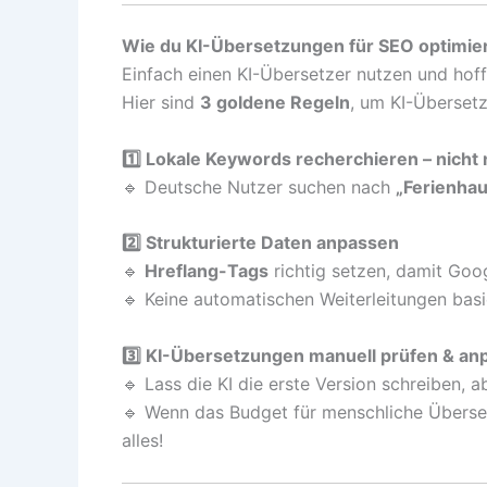
Wie du KI-Übersetzungen für SEO optimie
Einfach einen KI-Übersetzer nutzen und hof
Hier sind
3 goldene Regeln
, um KI-Überset
1️⃣ Lokale Keywords recherchieren – nicht
🔹 Deutsche Nutzer suchen nach
„Ferienhau
2️⃣ Strukturierte Daten anpassen
🔹
Hreflang-Tags
richtig setzen, damit Goo
🔹 Keine automatischen Weiterleitungen basi
3️⃣ KI-Übersetzungen manuell prüfen & an
🔹 Lass die KI die erste Version schreiben, 
🔹 Wenn das Budget für menschliche Überset
alles!