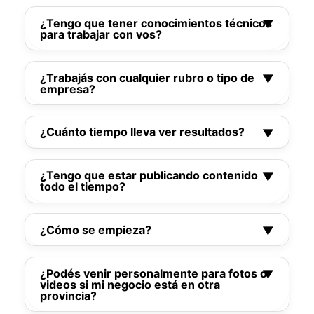
¿Tengo que tener conocimientos técnicos
para trabajar con vos?
No. Yo me encargo de todo lo digital. Vos solo
¿Trabajás con cualquier rubro o tipo de
necesitás saber qué querés lograr.
empresa?
Sí. Me adapto a tu sector y a tu público. Trabajo
¿Cuánto tiempo lleva ver resultados?
con negocios locales, servicios, profesionales,
turismo y más.
Depende del caso. Algunas acciones (como
¿Tengo que estar publicando contenido
publicidad o contenido) dan resultados rápidos.
todo el tiempo?
Otras (como el posicionamiento en Google)
pueden tardar más, pero duran más.
No. Puedo ayudarte a organizar publicaciones,
¿Cómo se empieza?
automatizar tareas o generar contenido
estratégico sin que tengas que estar todos los
Simple. Me escribís, charlamos por WhatsApp o
días pendiente.
¿Podés venir personalmente para fotos o
videollamada, te armo una propuesta y
videos si mi negocio está en otra
empezamos paso a paso.
provincia?